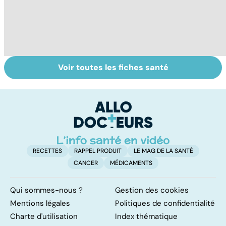
Voir toutes les fiches santé
VIH : la maladie
Analyses
To
dont on ne guérit
biologiques :
le
pas
comment les
s
interpréter ?
RECETTES
RAPPEL PRODUIT
LE MAG DE LA SANTÉ
CANCER
MÉDICAMENTS
Qui sommes-nous ?
Gestion des cookies
Mentions légales
Politiques de confidentialité
Charte d'utilisation
Index thématique