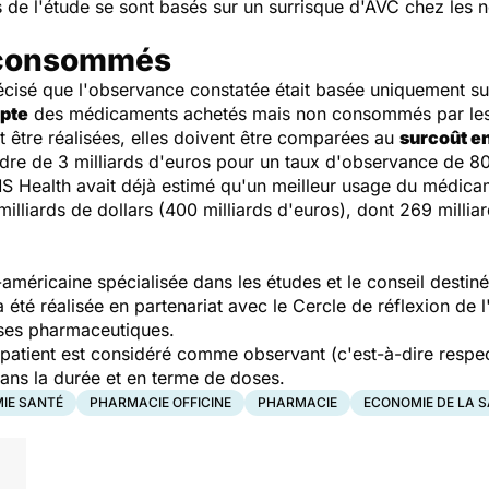
urs de l'étude se sont basés sur un surrisque d'AVC chez les
 consommés
récisé que l'observance constatée était basée uniquement su
mpte
des médicaments achetés mais non consommés par les 
 être réalisées, elles doivent être comparées au
surcoût e
rdre de 3 milliards d'euros pour un taux d'observance de 8
S Health avait déjà estimé qu'un meilleur usage du médicam
lliards de dollars (400 milliards d'euros), dont 269 milliard
-américaine spécialisée dans les études et le conseil desti
a été réalisée en partenariat avec le Cercle de réflexion de 
rises pharmaceutiques.
patient est considéré comme observant (c'est-à-dire respect
dans la durée et en terme de doses.
IE SANTÉ
PHARMACIE OFFICINE
PHARMACIE
ECONOMIE DE LA 