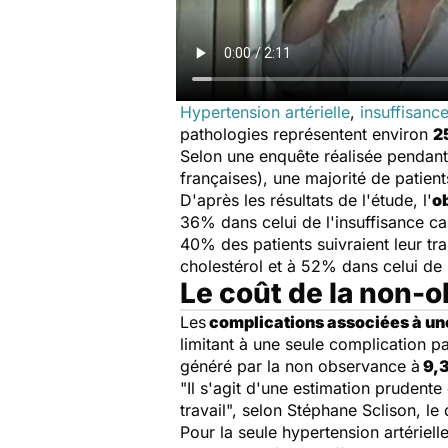
Hypertension artérielle
,
insuffisanc
pathologies représentent environ
2
Selon une enquête réalisée pendan
françaises), une majorité de patien
D'après les résultats de l'étude, l'
o
36% dans celui de l'insuffisance ca
40% des patients suivraient leur tr
cholestérol et à 52% dans celui de 
Le coût de la non-
Les
complications associées à u
limitant à une seule complication p
généré par la non observance à
9,3
"Il s'agit d'une estimation prudente
travail", selon Stéphane Sclison, le 
Pour la seule hypertension artériell