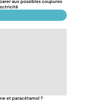
parer aux possibles coupures
ectricité
ine et paracétamol ?