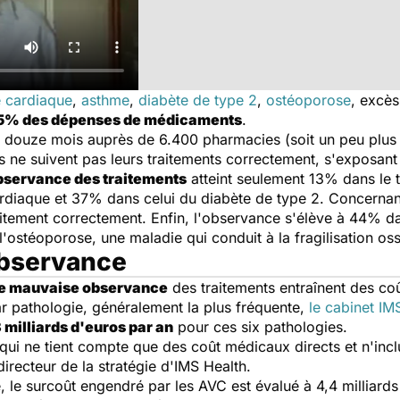
e cardiaque
,
asthme
,
diabète de type 2
,
ostéoporose
, excè
5% des dépenses de médicaments
.
t douze mois auprès de 6.400 pharmacies (soit un peu plus
ts ne suivent pas leurs traitements correctement, s'exposant
bservance des traitements
atteint seulement 13% dans le t
rdiaque et 37% dans celui du diabète de type 2. Concernant 
aitement correctement. Enfin, l'observance s'élève à 44% da
l'ostéoporose, une maladie qui conduit à la fragilisation o
observance
ne mauvaise observance
des traitements entraînent des coû
ar pathologie, généralement la plus fréquente,
le cabinet IM
 milliards d'euros par an
pour ces six pathologies.
 qui ne tient compte que des coût médicaux directs et n'inclut
directeur de la stratégie d'IMS Health.
e, le surcoût engendré par les AVC est évalué à 4,4 milliards