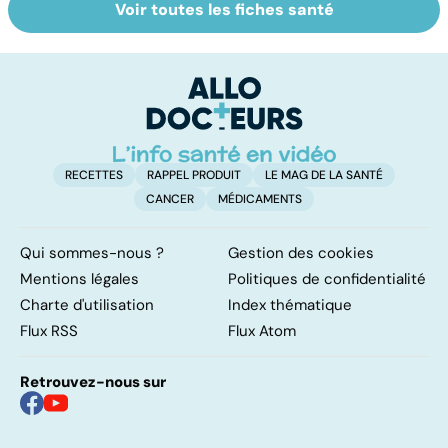
Voir toutes les fiches santé
Comment tenir
Régimes
L
ses bonnes
végétarien,
u
résolutions
végétalien : quels
vi
bénéfices pour la
santé ?
RECETTES
RAPPEL PRODUIT
LE MAG DE LA SANTÉ
CANCER
MÉDICAMENTS
Qui sommes-nous ?
Gestion des cookies
Mentions légales
Politiques de confidentialité
Charte d'utilisation
Index thématique
Flux RSS
Flux Atom
Retrouvez-nous sur