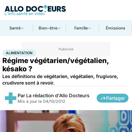
Santé
Bien-être
Famille
Émissions
Accueil
Santé
Maladies
Alimentation
ALIMENTATION
Régime végétarien/végétalien,
késako ?
Les définitions de végétarien, végétalien, frugivore,
crudivore sont à revoir.
Par
La rédaction d'Allo Docteurs
Partager
Mis à jour le
04/10/2012