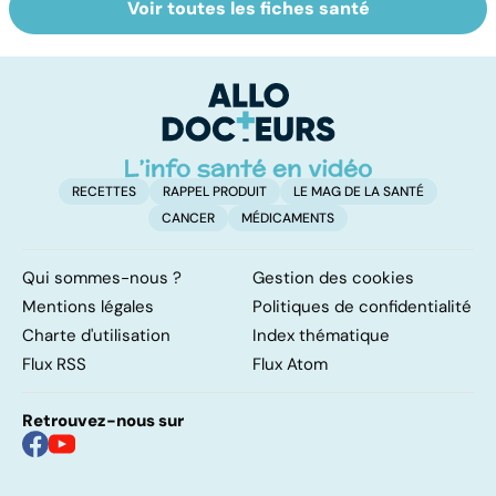
Voir toutes les fiches santé
Violences
Bien vivre la
Se
sexuelles :
ménopause
in
comment s'en
P
remettre ?
ét
RECETTES
RAPPEL PRODUIT
LE MAG DE LA SANTÉ
CANCER
MÉDICAMENTS
Qui sommes-nous ?
Gestion des cookies
Mentions légales
Politiques de confidentialité
Charte d'utilisation
Index thématique
Flux RSS
Flux Atom
Retrouvez-nous sur