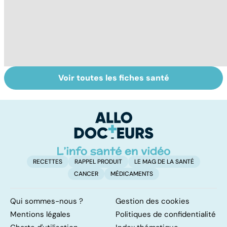
Voir toutes les fiches santé
Comment tenir
Muscler ses
C
ses bonnes
abdos pour
d
résolutions
retrouver un
él
ventre plat
q
fa
RECETTES
RAPPEL PRODUIT
LE MAG DE LA SANTÉ
CANCER
MÉDICAMENTS
Qui sommes-nous ?
Gestion des cookies
Mentions légales
Politiques de confidentialité