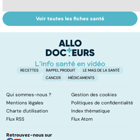
Voir toutes les fiches santé
Faire du sport à
Don de gamètes :
M
domicile, c'est
le pour et le
pr
facile !
contre d'une
av
levée de
l'anonymat
RECETTES
RAPPEL PRODUIT
LE MAG DE LA SANTÉ
CANCER
MÉDICAMENTS
Qui sommes-nous ?
Gestion des cookies
Mentions légales
Politiques de confidentialité
Charte d'utilisation
Index thématique
Flux RSS
Flux Atom
Retrouvez-nous sur