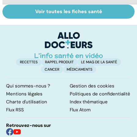
Voir toutes les fiches santé
Suicide : prévenir
Trisomie 21 : du
To
le passage à
dépistage à la
c
l'acte
prise en charge
RECETTES
RAPPEL PRODUIT
LE MAG DE LA SANTÉ
CANCER
MÉDICAMENTS
Qui sommes-nous ?
Gestion des cookies
Mentions légales
Politiques de confidentialité
Charte d'utilisation
Index thématique
Flux RSS
Flux Atom
Retrouvez-nous sur