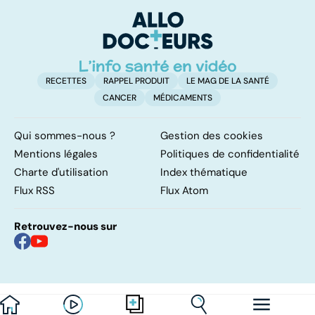
complexe
causes et
bo
traitements
p
RECETTES
RAPPEL PRODUIT
LE MAG DE LA SANTÉ
CANCER
MÉDICAMENTS
Qui sommes-nous ?
Gestion des cookies
Mentions légales
Politiques de confidentialité
Charte d'utilisation
Index thématique
Flux RSS
Flux Atom
Retrouvez-nous sur