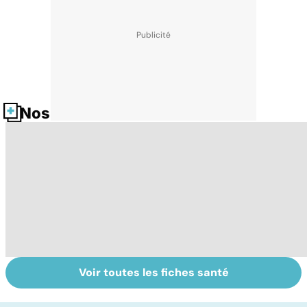
Nos fiches santé
Voir toutes les fiches santé
Le lupus, une
Anémie :
E
maladie
symptômes,
os