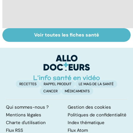
Voir toutes les fiches santé
Nécrose : quand
De bonnes
Di
les tissus
raisons pour ne
d
meurent
pas ajouter son
grain de sel
RECETTES
RAPPEL PRODUIT
LE MAG DE LA SANTÉ
CANCER
MÉDICAMENTS
Qui sommes-nous ?
Gestion des cookies
Mentions légales
Politiques de confidentialité
Charte d'utilisation
Index thématique
Flux RSS
Flux Atom