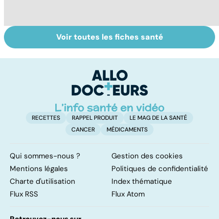
Voir toutes les fiches santé
Automne-hiver,
Narcolepsie : des
Bi
le temps de la
crises de
ma
dépression
sommeil
m
saisonnière
involontaires
RECETTES
RAPPEL PRODUIT
LE MAG DE LA SANTÉ
CANCER
MÉDICAMENTS
Qui sommes-nous ?
Gestion des cookies
Mentions légales
Politiques de confidentialité
Charte d'utilisation
Index thématique
Flux RSS
Flux Atom