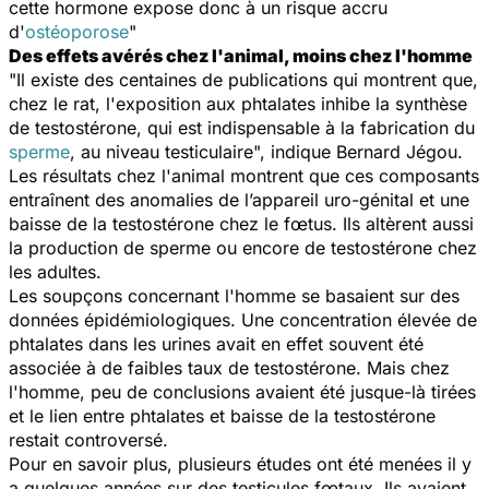
cette hormone expose donc à un risque accru
d'
ostéoporose
"
Des effets avérés chez l'animal, moins chez l'homme
"Il existe des centaines de publications qui montrent que,
chez le rat, l'exposition aux phtalates inhibe la synthèse
de testostérone, qui est indispensable à la fabrication du
sperme
, au niveau testiculaire", indique Bernard Jégou.
Les résultats chez l'animal montrent que ces composants
entraînent des anomalies de l’appareil uro-génital et une
baisse de la testostérone chez le fœtus. Ils altèrent aussi
la production de sperme ou encore de testostérone chez
les adultes.
Les soupçons concernant l'homme se basaient sur des
données épidémiologiques. Une concentration élevée de
phtalates dans les urines avait en effet souvent été
associée à de faibles taux de testostérone. Mais chez
l'homme, peu de conclusions avaient été jusque-là tirées
et le lien entre phtalates et baisse de la testostérone
restait controversé.
Pour en savoir plus, plusieurs études ont été menées il y
a quelques années sur des testicules fœtaux. Ils avaient