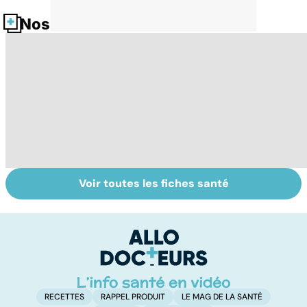
Nos fiches santé
Voir toutes les fiches santé
Le don
Grand froid : nos
P
d'ovocytes,
conseils
en
comment ça
u
marche ?
n
RECETTES
RAPPEL PRODUIT
LE MAG DE LA SANTÉ