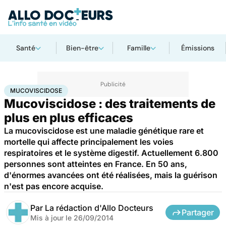
Santé
Bien-être
Famille
Émissions
Accueil
Santé
Mucoviscidose
MUCOVISCIDOSE
Mucoviscidose : des traitements de
plus en plus efficaces
La mucoviscidose est une maladie génétique rare et
mortelle qui affecte principalement les voies
respiratoires et le système digestif. Actuellement 6.800
personnes sont atteintes en France. En 50 ans,
d'énormes avancées ont été réalisées, mais la guérison
n'est pas encore acquise.
Par
La rédaction d'Allo Docteurs
Partager
Mis à jour le
26/09/2014