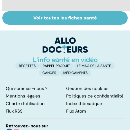
Voir toutes les fiches santé
La
Myopathie de
To
drépanocytose,
Duchenne : la
le
une maladie des
myopathie de
globules rouges
l'enfant la plus
fréquente
RECETTES
RAPPEL PRODUIT
LE MAG DE LA SANTÉ
CANCER
MÉDICAMENTS
Qui sommes-nous ?
Gestion des cookies
Mentions légales
Politiques de confidentialité
Charte d'utilisation
Index thématique
Flux RSS
Flux Atom
Retrouvez-nous sur