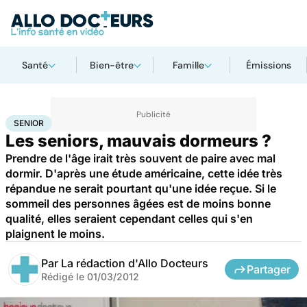
Santé
Bien-être
Famille
Émissions
Accueil
Santé
Maladies
Senior
SENIOR
Les seniors, mauvais dormeurs ?
Prendre de l'âge irait très souvent de paire avec mal
dormir. D'après une étude américaine, cette idée très
répandue ne serait pourtant qu'une idée reçue. Si le
sommeil des personnes âgées est de moins bonne
qualité, elles seraient cependant celles qui s'en
plaignent le moins.
Par
La rédaction d'Allo Docteurs
Partager
Rédigé le
01/03/2012