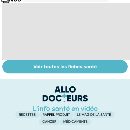
Voir toutes les fiches santé
Narcolepsie : des
Bien dormir,
L
crises de
mais... sans
f
sommeil
médicaments !
involontaires
RECETTES
RAPPEL PRODUIT
LE MAG DE LA SANTÉ
CANCER
MÉDICAMENTS