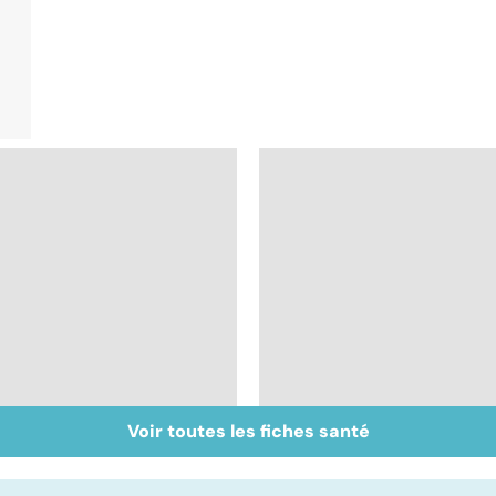
Voir toutes les fiches santé
Faire du sport à
Remèdes naturels :
domicile, c'est facile !
les trucs de grand-
mères