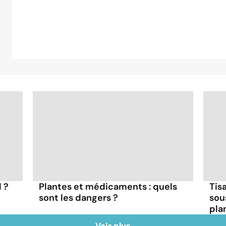
l ?
Plantes et médicaments : quels
Tisa
sont les dangers ?
sous
pla
Voir plus