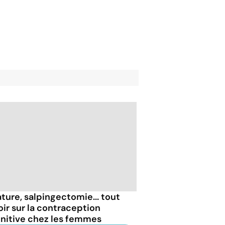
ature, salpingectomie... tout
oir sur la contraception
initive chez les femmes