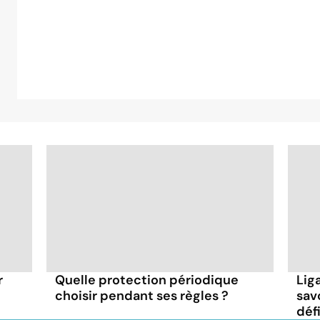
r
Quelle protection périodique
Lig
choisir pendant ses règles ?
sav
déf