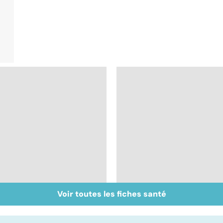
Voir toutes les fiches santé
Bien vivre la
Gynéco : un suivi
ménopause
pour la vie