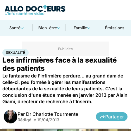
Santé
Bien-être
Famille
Émissions
Accueil
Bien-être
Sexo
Sexualité
SEXUALITÉ
Les infirmières face à la sexualité
des patients
Le fantasme de l'infirmière perdure... au grand dam de
celle-ci, peu formée à gérer les manifestations
débordantes de la sexualité de leurs patients. C'est la
conclusion d'une étude menée en janvier 2013 par Alain
Giami, directeur de recherche à l'Inserm.
Par
Dr Charlotte Tourmente
Partager
Rédigé le
19/04/2013