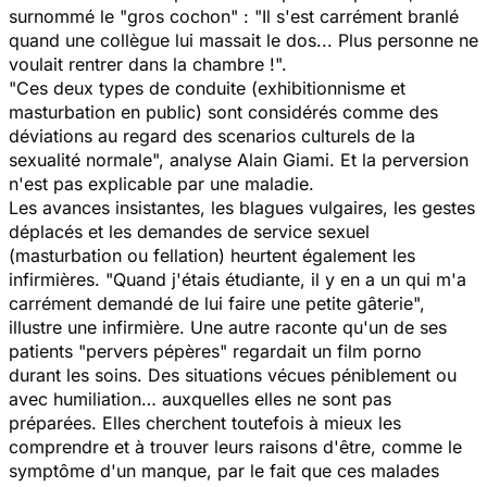
surnommé le "gros cochon" : "
Il s'est carrément branlé
quand une collègue lui massait le dos... Plus personne ne
voulait rentrer dans la chambre !
".
"
Ces deux types de conduite (exhibitionnisme et
masturbation en public) sont considérés comme des
déviations au regard des scenarios culturels de la
sexualité normale
", analyse Alain Giami. Et la perversion
n'est pas explicable par une maladie.
Les avances insistantes, les blagues vulgaires, les gestes
déplacés et les demandes de service sexuel
(masturbation ou fellation) heurtent également les
infirmières. "
Quand j'étais étudiante, il y en a un qui m'a
carrément demandé de lui faire une petite gâterie
",
illustre une infirmière. Une autre raconte qu'un de ses
patients "pervers pépères" regardait un film porno
durant les soins. Des situations vécues péniblement ou
avec humiliation… auxquelles elles ne sont pas
préparées. Elles cherchent toutefois à mieux les
comprendre et à trouver leurs raisons d'être, comme le
symptôme d'un manque, par le fait que ces malades