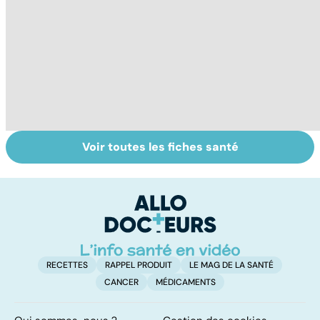
Voir toutes les fiches santé
Violences
Bien vivre la
Se
sexuelles :
ménopause
in
comment s'en
P
remettre ?
ét
RECETTES
RAPPEL PRODUIT
LE MAG DE LA SANTÉ
CANCER
MÉDICAMENTS