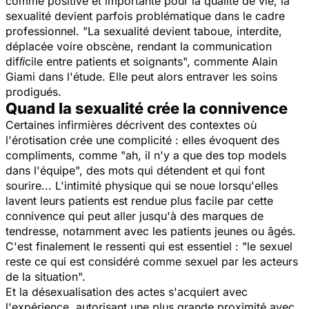
comme positive et importante pour la qualité de vie, la
sexualité devient parfois problématique dans le cadre
professionnel. "
La sexualité devient taboue, interdite,
déplacée voire obscène, rendant la communication
difﬁcile entre patients et soignants
", commente Alain
Giami dans l'étude. Elle peut alors entraver les soins
prodigués.
Quand la sexualité crée la connivence
Certaines infirmières décrivent des contextes où
l'érotisation crée une complicité : elles évoquent des
compliments, comme "
ah, il n'y a que des top models
dans l'équipe
", des mots qui détendent et qui font
sourire... L'intimité physique qui se noue lorsqu'elles
lavent leurs patients est rendue plus facile par cette
connivence qui peut aller jusqu'à des marques de
tendresse, notamment avec les patients jeunes ou âgés.
C'est finalement le ressenti qui est essentiel : "
le sexuel
reste ce qui est considéré comme sexuel par les acteurs
de la situation
".
Et la désexualisation des actes s'acquiert avec
l'expérience, autorisant une plus grande proximité avec