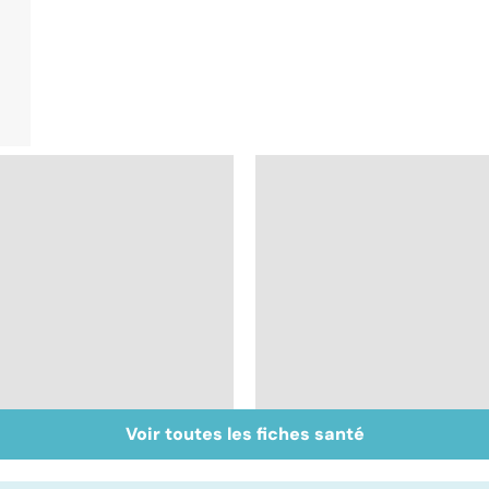
Voir toutes les fiches santé
Accident vasculaire
Trisomie 21 : du
cérébral : l'enfant
dépistage à la prise