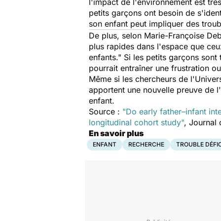
l'impact de l'environnement est trè
petits garçons ont besoin de s'ident
son enfant peut impliquer des tro
De plus, selon Marie-Françoise Deb
plus rapides dans l'espace que ceu
enfants." Si les petits garçons so
pourrait entraîner une frustration o
Même si les chercheurs de l'Univers
apportent une nouvelle preuve de 
enfant.
Source :
"
Do early father–infant in
longitudinal cohort study
"
, Journal 
En savoir plus
ENFANT
RECHERCHE
TROUBLE DÉFIC