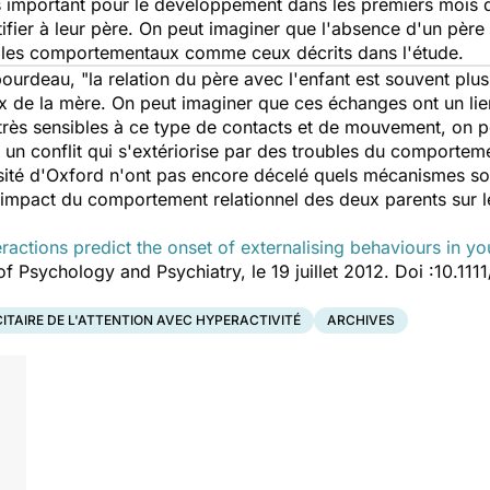
s important pour le développement dans les premiers mois de
ifier à leur père. On peut imaginer que l'absence d'un père 
ubles comportementaux comme ceux décrits dans l'étude.
ourdeau, "la relation du père avec l'enfant est souvent pl
x de la mère. On peut imaginer que ces échanges ont un l
nt très sensibles à ce type de contacts et de mouvement, on
u un conflit qui s'extériorise par des troubles du comportem
ité d'Oxford n'ont pas encore décelé quels mécanismes sont 
l'impact du comportement relationnel des deux parents sur
teractions predict the onset of externalising behaviours in y
of Psychology and Psychiatry, le 19 juillet 2012. Doi :10.1
ITAIRE DE L'ATTENTION AVEC HYPERACTIVITÉ
ARCHIVES