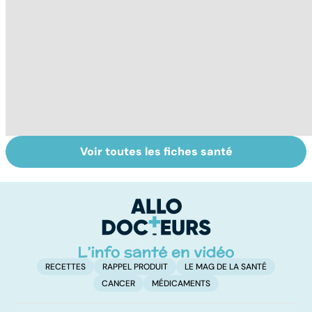
Voir toutes les fiches santé
HPV : tout savoir
Faire du sport à
M
sur les
domicile, c'est
c
papillomavirus
facile !
RECETTES
RAPPEL PRODUIT
LE MAG DE LA SANTÉ
CANCER
MÉDICAMENTS