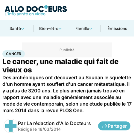
Santé
Bien-être
Famille
Émissions
Accueil
Santé
Maladies
Cancer
Cancer
CANCER
Le cancer, une maladie qui fait de
vieux os
Des archéologues ont découvert au Soudan le squelette
d'un homme ayant souffert d'un cancer métastatique, il
y a plus de 3200 ans. Le plus ancien jamais trouvé en
rapport avec une maladie généralement associée au
mode de vie contemporain, selon une étude publiée le 17
mars 2014 dans la revue PLOS One.
Par
La rédaction d'Allo Docteurs
Partager
Rédigé le
18/03/2014