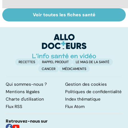
Voir toutes les fiches santé
Faire du sport à
Don de gamètes :
M
domicile, c'est
le pour et le
pr
facile !
contre d'une
av
levée de
l'anonymat
RECETTES
RAPPEL PRODUIT
LE MAG DE LA SANTÉ
CANCER
MÉDICAMENTS
Qui sommes-nous ?
Gestion des cookies
Mentions légales
Politiques de confidentialité
Charte d'utilisation
Index thématique
Flux RSS
Flux Atom
Retrouvez-nous sur