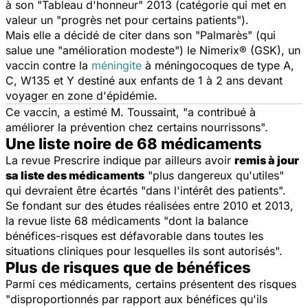
à son "Tableau d'honneur" 2013 (catégorie qui met en
valeur un "progrès net pour certains patients").
Mais elle a décidé de citer dans son "Palmarès" (qui
salue une "amélioration modeste") le Nimerix® (GSK), un
vaccin contre la
méningite
à méningocoques de type A,
C, W135 et Y destiné aux enfants de 1 à 2 ans devant
voyager en zone d'épidémie.
Ce vaccin, a estimé M. Toussaint, "a contribué à
améliorer la prévention chez certains nourrissons".
Une liste noire de 68 médicaments
La revue
Prescrire
indique par ailleurs avoir
remis à jour
sa liste des médicaments
"plus dangereux qu'utiles"
qui devraient être écartés "dans l'intérêt des patients".
Se fondant sur des études réalisées entre 2010 et 2013,
la revue liste 68 médicaments "dont la balance
bénéfices-risques est défavorable dans toutes les
situations cliniques pour lesquelles ils sont autorisés".
Plus de risques que de bénéfices
Parmi ces médicaments, certains présentent des risques
"disproportionnés par rapport aux bénéfices qu'ils