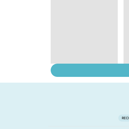
Sexualité, infertilité
et PMA, des liens
étroits
REC