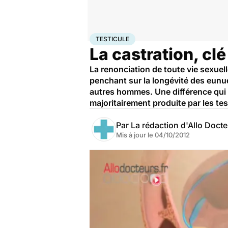
Accueil
Bien-être
Sexo
Testicule
TESTICULE
La castration, clé
La renonciation de toute vie sexuel
penchant sur la longévité des eunuq
autres hommes. Une différence qui 
majoritairement produite par les tes
Par
La rédaction d'Allo Doct
Mis à jour le
04/10/2012