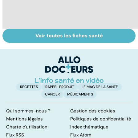
Voir toutes les fiches santé
Faire du sport à
Don de gamètes :
M
domicile, c'est
le pour et le
pr
facile !
contre d'une
av
levée de
l'anonymat
RECETTES
RAPPEL PRODUIT
LE MAG DE LA SANTÉ
CANCER
MÉDICAMENTS
Qui sommes-nous ?
Gestion des cookies
Mentions légales
Politiques de confidentialité
Charte d'utilisation
Index thématique
Flux RSS
Flux Atom