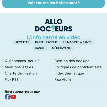
Voir toutes les fiches santé
Le magnésium,
Intestin irritable :
Al
un oligo-élément
le régime
pé
vital
FODMAP, une
solution ?
RECETTES
RAPPEL PRODUIT
LE MAG DE LA SANTÉ
CANCER
MÉDICAMENTS
Qui sommes-nous ?
Gestion des cookies
Mentions légales
Politiques de confidentialité
Charte d'utilisation
Index thématique
Flux RSS
Flux Atom
Retrouvez-nous sur