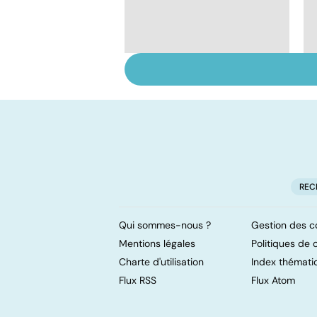
Le TDAH, un trouble
de l'attention avec
ou sans hyperactivité
REC
Qui sommes-nous ?
Gestion des c
Mentions légales
Politiques de c
Charte d'utilisation
Index thémati
Flux RSS
Flux Atom