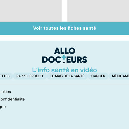
Voir toutes les fiches santé
Accident vasculaire
Trisomie 21 : du
cérébral : l'enfant
dépistage à la prise
également touché
en charge
ETTES
RAPPEL PRODUIT
LE MAG DE LA SANTÉ
CANCER
MÉDICAM
ookies
onfidentialité
que