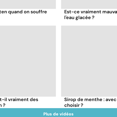
uten quand on souffre
Est-ce vraiment mauvai
l'eau glacée ?
t-il vraiment des
Sirop de menthe : avec 
n ?
choisir ?
Plus de vidéos