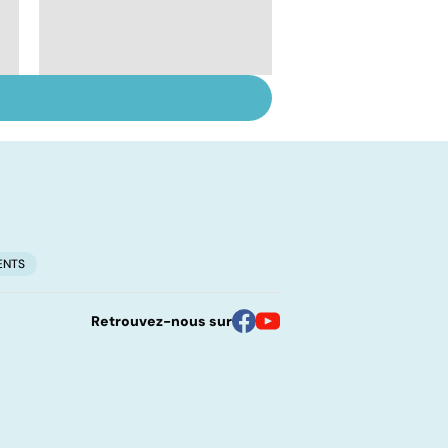
Rougeole :
l'importance de la
vaccination
ENTS
Retrouvez-nous sur