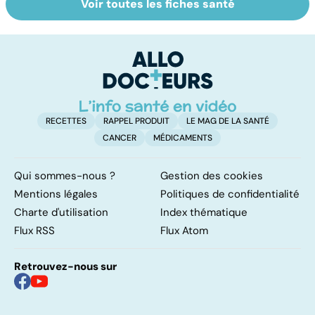
Voir toutes les fiches santé
Faire du sport à
Don de gamètes :
M
domicile, c'est
le pour et le
pr
facile !
contre d'une
av
levée de
l'anonymat
RECETTES
RAPPEL PRODUIT
LE MAG DE LA SANTÉ
CANCER
MÉDICAMENTS
Qui sommes-nous ?
Gestion des cookies
Mentions légales
Politiques de confidentialité
Charte d'utilisation
Index thématique
Flux RSS
Flux Atom
Retrouvez-nous sur