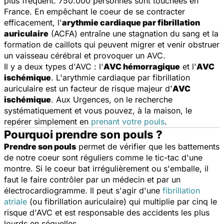
plus fréquent. 750.000 personnes sont touchées en
France. En empêchant le coeur de se contracter
efficacement, l'
arythmie cardiaque par fibrillation
auriculaire
(ACFA) entraîne une stagnation du sang et la
formation de caillots qui peuvent migrer et venir obstruer
un vaisseau cérébral et provoquer un AVC.
Il y a deux types d'AVC : l'
AVC hémorragique
et l'
AVC
ischémique
. L'arythmie cardiaque par fibrillation
auriculaire est un facteur de risque majeur d'
AVC
ischémique
. Aux Urgences, on le recherche
systématiquement et vous pouvez, à la maison, le
repérer simplement en
prenant votre pouls
.
Pourquoi prendre son pouls ?
Prendre son pouls
permet de vérifier que les battements
de notre coeur sont réguliers comme le tic-tac d'une
montre. Si le coeur bat irrégulièrement ou s'emballe, il
faut le faire contrôler par un médecin et par un
électrocardiogramme. Il peut s'agir d'une
fibrillation
atriale
(ou fibrillation auriculaire) qui multiplie par cinq le
risque d'AVC et est responsable des accidents les plus
lourds en séquelles.