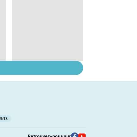
Don de gamètes : le
!
pour et le contre
d'une levée de
l'anonymat
ENTS
Retrouvez-nous sur