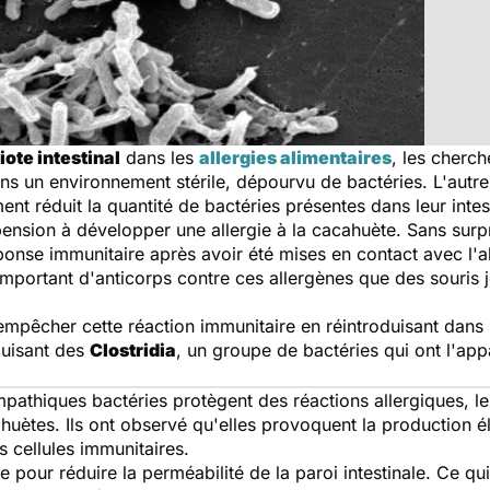
ote intestinal
dans les
allergies alimentaires
, les cherc
ns un environnement stérile, dépourvu de bactéries. L'autre 
ent réduit la quantité de bactéries présentes dans leur intes
ropension à développer une allergie à la cacahuète. Sans sur
ponse immunitaire après avoir été mises en contact avec l'a
portant d'anticorps contre ces allergènes que des souris jo
mpêcher cette réaction immunitaire en réintroduisant dans le
oduisant des
Clostridia
, un groupe de bactéries qui ont l'ap
hiques bactéries protègent des réactions allergiques, les
ahuètes. Ils ont observé qu'elles provoquent la production 
s cellules immunitaires.
 pour réduire la perméabilité de la paroi intestinale. Ce 