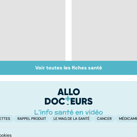
Voir toutes les fiches santé
Syndrome de
Faire du sport à
l'intestin irritable : un
domicile, c'est facile 
trouble encore mal
connu
ETTES
RAPPEL PRODUIT
LE MAG DE LA SANTÉ
CANCER
MÉDICAM
ookies