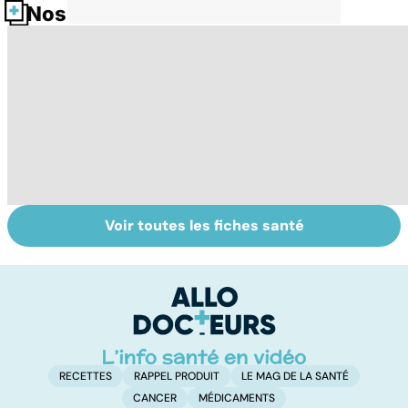
Nos fiches santé
Voir toutes les fiches santé
Narcolepsie : des
Bien dormir,
Tr
crises de
mais... sans
dé
sommeil
médicaments !
p
involontaires
RECETTES
RAPPEL PRODUIT
LE MAG DE LA SANTÉ
CANCER
MÉDICAMENTS