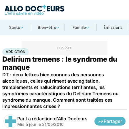
Santé
Bien-être
Famille
Émissions
Accueil
Santé
Maladies
Drogues et addictions
Addiction
ADDICTION
Delirium tremens : le syndrome du
manque
DT : deux lettres bien connues des personnes
alcooliques, celles qui riment avec agitation,
tremblements et hallucinations terrifiantes, les
symptômes caractéristiques du Delirium Tremens ou
syndrome du manque. Comment sont traitées ces
impressionnantes crises ?
Par
La rédaction d'Allo Docteurs
Partager
Mis à jour le
31/05/2010