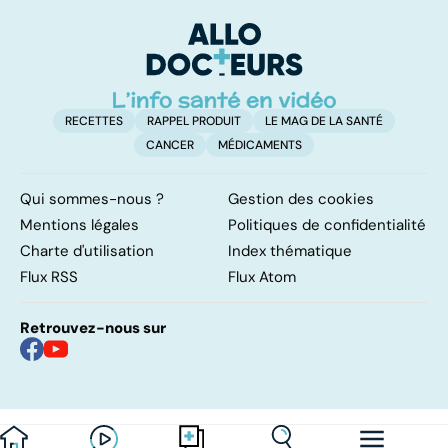
médicaments !
attaque
cé
é
t
RECETTES
RAPPEL PRODUIT
LE MAG DE LA SANTÉ
CANCER
MÉDICAMENTS
Qui sommes-nous ?
Gestion des cookies
Mentions légales
Politiques de confidentialité
Charte d'utilisation
Index thématique
Flux RSS
Flux Atom
Retrouvez-nous sur