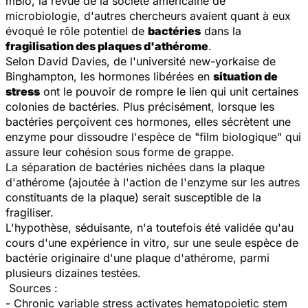
mBio
, la revue de la société américaine de
microbiologie, d'autres chercheurs avaient quant à eux
évoqué le rôle potentiel de
bactéries
dans la
fragilisation des plaques d'athérome
.
Selon David Davies, de l'université new-yorkaise de
Binghampton, les hormones libérées en
situation de
stress
ont le pouvoir de rompre le lien qui unit certaines
colonies de bactéries. Plus précisément, lorsque les
bactéries perçoivent ces hormones, elles sécrètent une
enzyme pour dissoudre l'espèce de "film biologique" qui
assure leur cohésion sous forme de grappe.
La séparation de bactéries nichées dans la plaque
d'athérome (ajoutée à l'action de l'enzyme sur les autres
constituants de la plaque) serait susceptible de la
fragiliser.
L'hypothèse, séduisante, n'a toutefois été validée qu'au
cours d'une expérience
in vitro
, sur une seule espèce de
bactérie originaire d'une plaque d'athérome, parmi
plusieurs dizaines testées.
Sources :
- Chronic variable stress activates hematopoietic stem