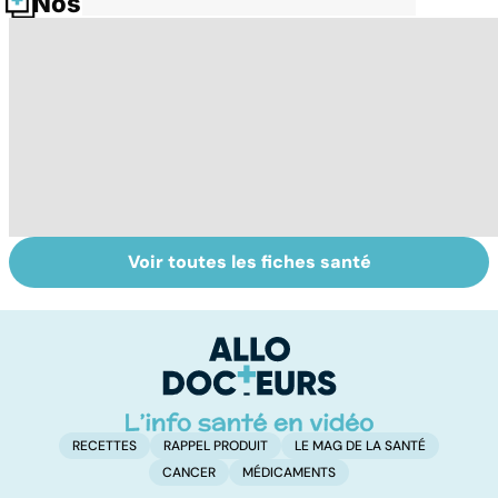
Nos fiches santé
Voir toutes les fiches santé
HPV : tout savoir
Tout savoir sur le
S
sur les
cerveau
do
papillomavirus
b
su
RECETTES
RAPPEL PRODUIT
LE MAG DE LA SANTÉ
CANCER
MÉDICAMENTS