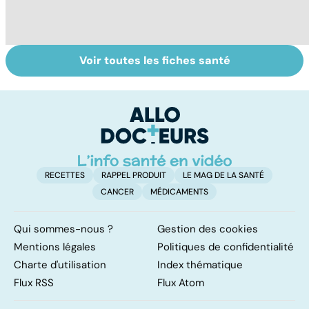
Voir toutes les fiches santé
Le magnésium,
Intestin irritable :
Al
un oligo-élément
le régime
pé
vital
FODMAP, une
solution ?
RECETTES
RAPPEL PRODUIT
LE MAG DE LA SANTÉ
CANCER
MÉDICAMENTS
Qui sommes-nous ?
Gestion des cookies
Mentions légales
Politiques de confidentialité
Charte d'utilisation
Index thématique
Flux RSS
Flux Atom