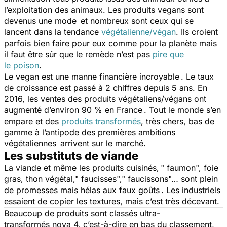
l’exploitation des animaux. Les produits vegans sont
devenus une mode et nombreux sont ceux qui se
lancent dans la tendance
végétalienne/végan
. Ils croient
parfois bien faire pour eux comme pour la planète mais
il faut être sûr que le remède n’est pas
pire que
le poison
.
Le vegan est une manne financière incroyable . Le taux
de croissance est passé à 2 chiffres depuis 5 ans. En
2016, les ventes des produits végétaliens/végans ont
augmenté d’environ 90 % en France . Tout le monde s’en
empare et des
produits transformés
, très chers, bas de
gamme à l’antipode des premières ambitions
végétaliennes arrivent sur le marché.
Les substituts de viande
La viande et même les produits cuisinés, " faumon", foie
gras, thon végétal," faucisses"," faucissons"… sont plein
de promesses mais hélas aux faux goûts . Les industriels
essaient de copier les textures, mais c’est très décevant.
Beaucoup de produits sont classés ultra-
transformés nova 4, c’est-à-dire en bas du classement,