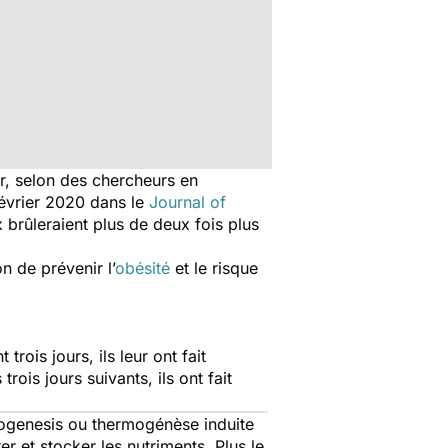
er, selon des chercheurs en
février 2020 dans le
Journal of
brûleraient plus de deux fois plus
n de prévenir l’
obésité
et le risque
ois jours, ils leur ont fait
ois jours suivants, ils ont fait
mogenesis ou thermogénèse induite
 et stocker les nutriments. Plus le