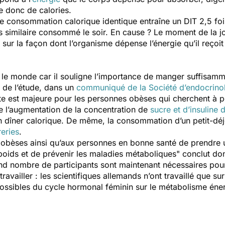
e donc de calories.
ne consommation calorique identique entraîne un DIT 2,5 foi
s similaire consommé le soir. En cause ? Le moment de la jo
 sur la façon dont l’organisme dépense l’énergie qu’il reçoit
t le monde car il souligne l’importance de manger suffisamm
e de l’étude, dans un
communiqué de la Société d’endocrino
rte est majeure pour les personnes obèses qui cherchent à p
e l’augmentation de la concentration de
sucre et d’insuline 
un dîner calorique. De même, la consommation d’un petit-dé
reries
.
bèses ainsi qu’aux personnes en bonne santé de prendre un
poids et de prévenir les maladies métaboliques
" conclut don
 nombre de participants sont maintenant nécessaires pour v
travailler : les scientifiques allemands n’ont travaillé que 
 possibles du cycle hormonal féminin sur le métabolisme éne