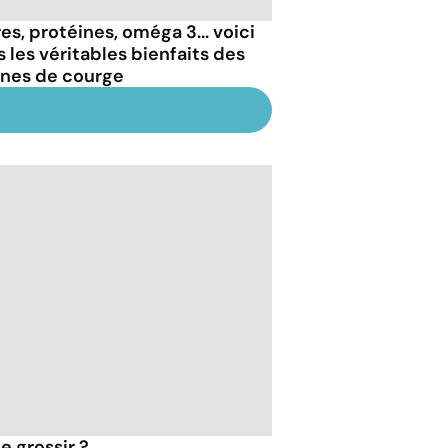
es, protéines, oméga 3... voici
s les véritables bienfaits des
ines de courge
e grossir ?