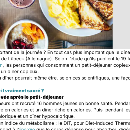
portant de la journée ? En tout cas plus important que le dîn
 de Lübeck (Allemagne). Selon l’étude qu’ils publient le 19 
sm
, les personnes qui consomment un petit-déjeuner copieux 
 un dîner copieux.
 dîner pourrait même être, selon ces scientifiques, une faço
-il vraiment sacré ?
vée après le petit-déjeuner
heurs ont recruté 16 hommes jeunes en bonne santé. Pendant tr
n calories et un dîner riche en calories. Puis, pendant les tr
alorique et un dîner hypocalorique.
 un indice du métabolisme : le DIT, pour Diet-Induced Ther
pond à l’
énergie
que le corps dépense pour absorber, digérer