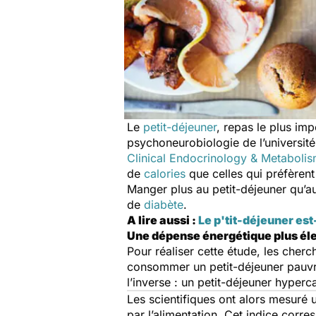
Le
petit-déjeuner
, repas le plus im
psychoneurobiologie de l’université
Clinical Endocrinology & Metaboli
de
calories
que celles qui préfèrent
Manger plus au petit-déjeuner qu’au
de
diabète
.
A lire aussi :
Le p'tit-déjeuner est
Une dépense énergétique plus éle
Pour réaliser cette étude, les cherc
consommer un petit-déjeuner pauvre e
l’inverse : un petit-déjeuner hyperc
Les scientifiques ont alors mesuré
par l’alimentation. Cet indice corres