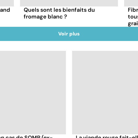
uand
Quels sont les bienfaits du
Fibr
fromage blanc ?
tou
gra
Voir plus
en cas de SOMP (ex-
La viande rouge fait-ell