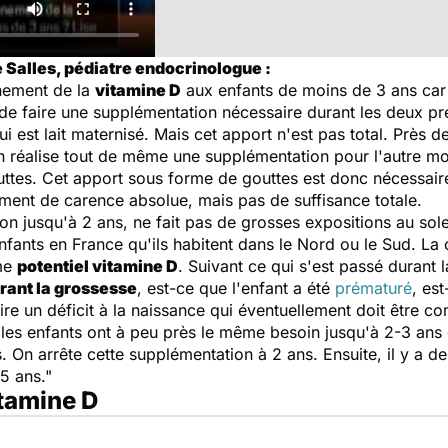
 Salles, pédiatre endocrinologue :
nement de la
vitamine D
aux enfants de moins de 3 ans car i
 de faire une supplémentation nécessaire durant les deux pr
 est lait maternisé. Mais cet apport n'est pas total. Près d
On réalise tout de même une supplémentation pour l'autre mo
tes. Cet apport sous forme de gouttes est donc nécessair
ement de carence absolue, mais pas de suffisance totale.
on jusqu'à 2 ans, ne fait pas de grosses expositions au sole
fants en France qu'ils habitent dans le Nord ou le Sud. La c
ême
potentiel vitamine D
. Suivant ce qui s'est passé durant 
rant la grossesse
, est-ce que l'enfant a été
prématuré
, est
aire un déficit à la naissance qui éventuellement doit être 
 les enfants ont à peu près le même besoin jusqu'à 2-3 ans q
. On arrête cette supplémentation à 2 ans. Ensuite, il y a 
5 ans."
itamine D