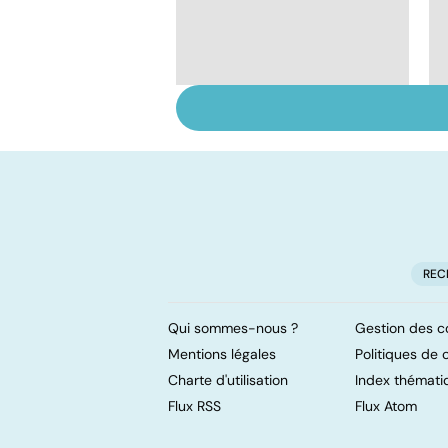
Le TDAH, un trouble
de l'attention avec
ou sans hyperactivité
REC
Qui sommes-nous ?
Gestion des c
Mentions légales
Politiques de c
Charte d'utilisation
Index thémati
Flux RSS
Flux Atom