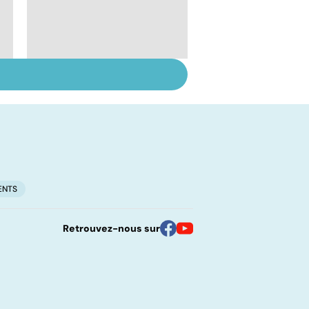
Rougeole :
l'importance de la
vaccination
ENTS
Retrouvez-nous sur