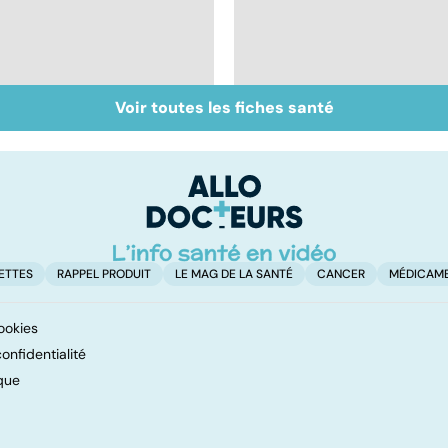
Voir toutes les fiches santé
Accident vasculaire
Trisomie 21 : du
cérébral : l'enfant
dépistage à la prise
également touché
en charge
ETTES
RAPPEL PRODUIT
LE MAG DE LA SANTÉ
CANCER
MÉDICAM
ookies
onfidentialité
que