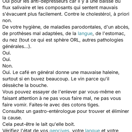
Oui pour les anti-dépresseurs car il y a une baisse du
flux salivaire et les composants qui sentent mauvais
s'évacuent plus facilement. Contre le cholestérol, à priori
non.
De votre hygiène, de maladies parodontales, d'un abcès,
de prothèses mal adaptées, de la
langue
, de l'estomac,
du nez (tout ce qui est sphère ORL, autres pathologies
générales...).
Oui.
Oui.
Non.
Oui. Le café en général donne une mauvaise haleine,
surtout si en buvez beaucoup. Le vin parce qu'il
déssèche la bouche.
Vous pouvez essayer de l'enlever par vous-même en
faisant attention à ne pas vous faire mal, ne pas vous
faire vomir. Faites-le avec des cotons tiges.
Consultez un gastro-entérologue pour trouver et éliminer
la cause.
Cela peut-être le lait qu'elle boit.
Vérifiez l'état de vos
gencives
, votre
langue
et votre