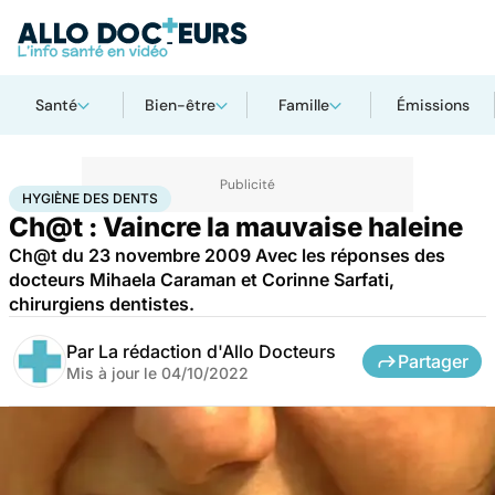
Santé
Bien-être
Famille
Émissions
Accueil
Santé
Maladies
Hygiène des dents
HYGIÈNE DES DENTS
Ch@t : Vaincre la mauvaise haleine
Ch@t du 23 novembre 2009 Avec les réponses des
docteurs Mihaela Caraman et Corinne Sarfati,
chirurgiens dentistes.
Par
La rédaction d'Allo Docteurs
Partager
Mis à jour le
04/10/2022