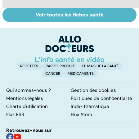
Voir toutes les fiches santé
HPV : tout savoir
Glandes
P
sur les
salivaires : les
l
papillomavirus
tumeurs de la
glande parotide
RECETTES
RAPPEL PRODUIT
LE MAG DE LA SANTÉ
CANCER
MÉDICAMENTS
Qui sommes-nous ?
Gestion des cookies
Mentions légales
Politiques de confidentialité
Charte d'utilisation
Index thématique
Flux RSS
Flux Atom
Retrouvez-nous sur