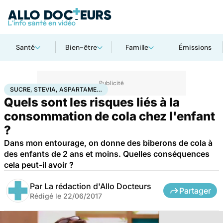
Santé
Bien-être
Famille
Émissions
Accueil
Santé
Sucre, stevia, aspartame…
SUCRE, STEVIA, ASPARTAME…
Quels sont les risques liés à la
consommation de cola chez l'enfant
?
Dans mon entourage, on donne des biberons de cola à
des enfants de 2 ans et moins. Quelles conséquences
cela peut-il avoir ?
Par
La rédaction d'Allo Docteurs
Partager
Rédigé le
22/06/2017