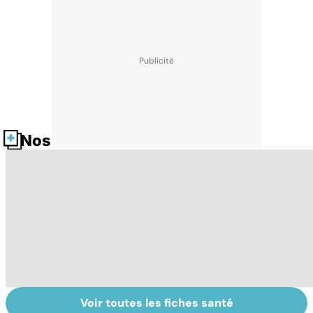
Nos fiches santé
Voir toutes les fiches santé
Qu'est-ce que
Tout savoir sur
I