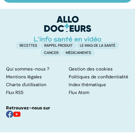
l'index
les infections
a
glycémique ?
pulmonaires
fa
d'
RECETTES
RAPPEL PRODUIT
LE MAG DE LA SANTÉ
CANCER
MÉDICAMENTS
Qui sommes-nous ?
Gestion des cookies
Mentions légales
Politiques de confidentialité
Charte d'utilisation
Index thématique
Flux RSS
Flux Atom
Retrouvez-nous sur