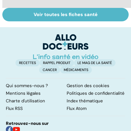
Voir toutes les fiches santé
Comment réagit
Pré-éclampsie :
D
notre corps face
attention,
ra
à l'hypothermie ?
grossesse à
pa
risque !
gr
RECETTES
RAPPEL PRODUIT
LE MAG DE LA SANTÉ
CANCER
MÉDICAMENTS
Qui sommes-nous ?
Gestion des cookies
Mentions légales
Politiques de confidentialité
Charte d'utilisation
Index thématique
Flux RSS
Flux Atom
Retrouvez-nous sur