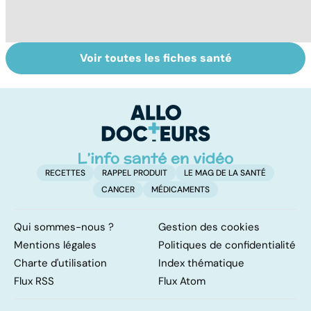
Voir toutes les fiches santé
Les agrumes et
Pesticides :
To
leurs bienfaits
retour au bio ?
le
pour la santé
p
RECETTES
RAPPEL PRODUIT
LE MAG DE LA SANTÉ
CANCER
MÉDICAMENTS
Qui sommes-nous ?
Gestion des cookies
Mentions légales
Politiques de confidentialité
Charte d'utilisation
Index thématique
Flux RSS
Flux Atom