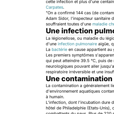
cette infection et plus d'une centa
Carpates
.
"
On a confirmé 144 cas (de contami
Adam Sidor, l'inspecteur sanitaire 
souffraient toutes d'une
maladie ch
Une infection pulmo
La légionellose, ou maladie du légio
d'une
infection pulmonaire
aigüe, qu
La
bactérie
en cause appartient au
Les premiers symptômes s'apparenten
qui peut atteindre 39.5 °C, puis d
neurologiques pouvant aller jusqu'
respiratoire irréversible et une insu
Une contamination 
La contamination a généralement lie
d'environnement aquatiques contami
à humain.
L'infection, dont l'incubation dure
hôtel de Philadelphie (Etats-Unis), 
combattants du pays. Plus de 220 p