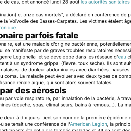
ine de cas, ont annoncé lundi 28 août
les autorités sanitaire
nation) et onze cas mortels
", a déclaré en conférence de pr
de la
Voïvodie des Basses-Carpates. Les victimes étaient âg
ronique
.
naire parfois fatale
naire, est une maladie d’origine bactérienne, potentiellement 
i se manifeste par de graves troubles respiratoires nécessit
 genre
Legionella
et se développe dans les réseaux d'
eau
ch
t à un syndrome grippal (fièvre, toux sèche). Ils sont sui
e malaises, de douleur abdominales avec diarrhées, nausées
au coma. La maladie peut évoluer avec deux types de compli
ffisance rénale aiguë, qui sont alors souvent fatales.
par des aérosols
u par voie respiratoire, par inhalation de la bactérie, à tra
nés (douche, spas, climatiseurs, bains à remous...). La m
 de deux à dix jours, tient son nom de la première épidémi
où se tenait une conférence de l'
American Legion
, la princi
articipants étaient alors tombés malades et 34 en sont dé