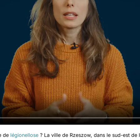
ie de
légionellose
?
L
a ville de Rzeszow, dans le sud-est de