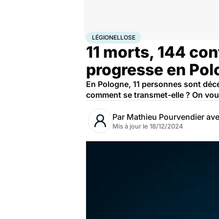
Accueil
Santé
Maladies
Maladies infectieuses
Lég
LÉGIONELLOSE
11 morts, 144 con
progresse en Pol
En Pologne, 11 personnes sont décé
comment se transmet-elle ? On vou
Par
Mathieu Pourvendier av
Mis à jour le
18/12/2024