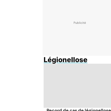
Légionellose
Record de cas de légionellose