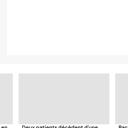
 en
Deux patients décèdent d'une
Bact