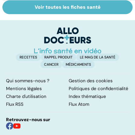
Voir toutes les fiches santé
Tout savoir sur
Covid-19 : tout
Va
les infections
savoir sur la
s
pulmonaires
maladie
t
t
RECETTES
RAPPEL PRODUIT
LE MAG DE LA SANTÉ
CANCER
MÉDICAMENTS
Qui sommes-nous ?
Gestion des cookies
Mentions légales
Politiques de confidentialité
Charte d'utilisation
Index thématique
Flux RSS
Flux Atom
Retrouvez-nous sur