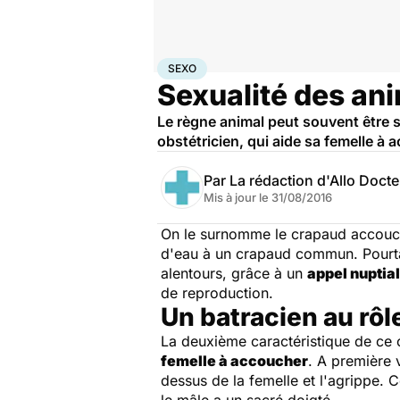
Accueil
Bien-être
Sexo
Sexo
SEXO
Sexualité des an
Le règne animal peut souvent être s
obstétricien, qui aide sa femelle à 
Par
La rédaction d'Allo Doct
Mis à jour le
31/08/2016
On le surnomme le crapaud accoucheur
d'eau à un crapaud commun. Pourtant
alentours, grâce à un
appel nuptial
de reproduction.
Un batracien au rô
La deuxième caractéristique de ce 
femelle à accoucher
. A première 
dessus de la femelle et l'agrippe. C