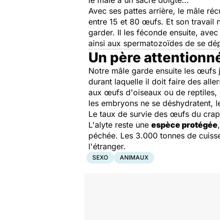
le mâle a un sacré doigté...
Avec ses pattes arrière, le mâle réc
entre 15 et 80 œufs. Et son travail 
garder. Il les féconde ensuite, ave
ainsi aux spermatozoïdes de se dép
Un père attentionn
Notre mâle garde ensuite les œufs 
durant laquelle il doit faire des al
aux œufs d'oiseaux ou de reptiles, c
les embryons ne se déshydratent, le
Le taux de survie des œufs du crap
L'alyte reste une
espèce protégée
péchée. Les 3.000 tonnes de cuisse
l'étranger.
SEXO
ANIMAUX