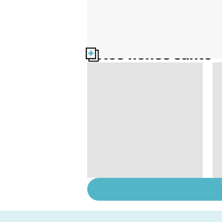
Nos fiches santé
Sexualité, infertilité
et PMA, des liens
étroits