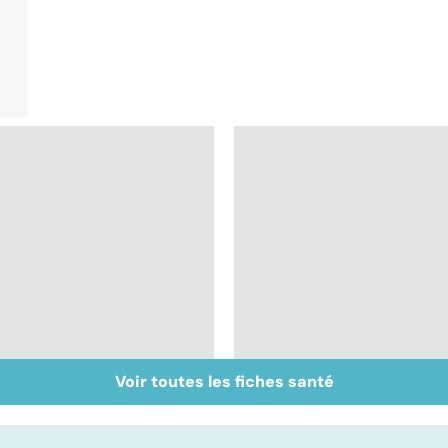
Voir toutes les fiches santé
Le sperme : son
Sexe : comment
odeur, sa couleur, sa
retrouver sa libido ?
composition...