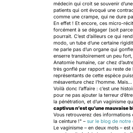
médecin qui croit se souvenir d’un
patients qui ont évoqué une contra
comme une crampe, qui ne dure pa
En effet ! Et encore, ces micro-récit
forcément à se dégager (soit parce
pourrait. C’est d’ailleurs ce qui re
modo, un tube d’une certaine rigidit
ne parle pas d’un organe qui gonfle 
enserre transitoirement un peu fort
Anatomie humaine, car chez d’autres
très gonflé par rapport au reste d
représentants de cette espèce puiss
mésaventure chez l’homme. Mais… o
Voilà donc l’affaire : c’est une his
pour ne pas ajouter la terreur d’êtr
la pénétration, et d’un vaginisme
captivus n’est qu’une mauvaise b
Vous retrouverez des informations 
la ceinture !" –
sur le blog de notre
Le vaginisme – en deux mots – est u