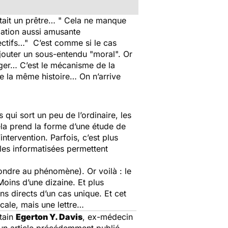
’était un prêtre… " Cela ne manque
lation aussi amusante
spectifs…" C’est comme si le cas
ajouter un sous-entendu "moral". Or
ager… C’est le mécanisme de la
cle la même histoire… On n’arrive
 qui sort un peu de l’ordinaire, les
ela prend la forme d’une étude de
ntervention. Parfois, c’est plus
les informatisées permettent
pondre au phénomène). Or voilà : le
Moins d’une dizaine. Et plus
s directs d’un cas unique. Et cet
icale, mais une lettre…
rtain
Egerton Y. Davis
, ex-médecin