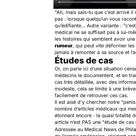
"Ah, mais sais-tu que c’est arrivé i
pas : lorsque quelqu’un vous racont
qu’édifiante… Autre variante : "c’es
médical ne se suffisait pas à lui-m
les histoires qui semblent avoir un
rumeur
, qui peut vite déformer les
jamais à remonter à sa source et l’a
Études de cas
Or, on parle ici d’une situation cen
médecins le documentent, et en tran
cas très détaillée, avec des informa
modeste, cela se limite à une brèv
facilement de retrouver ces cas.
Il est aisé d'y chercher notre "peni
nombre d’articles médicaux qui ment
étonnant encore : la quasi totalité
article n’est PAS une "étude de cas
Adressée au
Medical News
de Phila