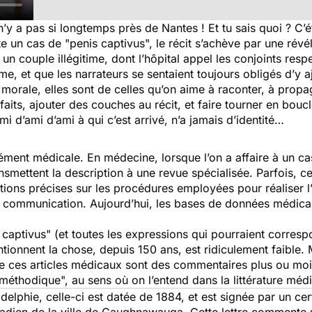
l n’y a pas si longtemps près de Nantes ! Et tu sais quoi ? C
e un cas de "penis captivus", le récit s’achève par une révé
t un couple illégitime, dont l’hôpital appel les conjoints re
ême, et que les narrateurs se sentaient toujours obligés d’y 
e morale, elles sont de celles qu’on aime à raconter, à prop
 faits, ajouter des couches au récit, et faire tourner en bou
mi d’ami d’ami à qui c’est arrivé, n’a jamais d’identité…
sément médicale. En médecine, lorsque l’on a affaire à un cas
smettent la description à une revue spécialisée. Parfois, c
tions précises sur les procédures employées pour réaliser l’i
e communication. Aujourd’hui, les bases de données médica
s captivus" (et toutes les expressions qui pourraient corres
ionnent la chose, depuis 150 ans, est ridiculement faible. 
 de ces articles médicaux sont des commentaires plus ou moin
 méthodique", au sens où on l’entend dans la littérature méd
delphie, celle-ci est datée de 1884, et est signée par un ce