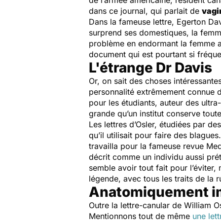
de l’armée américaine, résident ca
dans ce journal, qui parlait de
vagi
Dans la fameuse lettre, Egerton Dav
surprend ses domestiques, la femme
problème en endormant la femme a
document qui est pourtant si fréq
L'étrange Dr Davis
Or, on sait des choses intéressantes
personnalité extrêmement connue dan
pour les étudiants, auteur des ultr
grande qu’un institut conserve tout
Les lettres d’Osler, étudiées par d
qu’il utilisait pour faire des blague
travailla pour la fameuse revue
Med
décrit comme un individu aussi préte
semble avoir tout fait pour l’éviter
légende, avec tous les traits de la 
Anatomiquement i
Outre la lettre-canular de William 
Mentionnons tout de même
une let