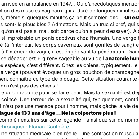
e arrivée en ambulance en 1947… Ou d’anecdotiques mention
ction des muscles vaginaux qui a duré de longues minutes 
s, même si quelques minutes ça peut sembler long…
On es
s sont-ils plausibles ? Admettons. Mais un truc si bref, qui s
 qu’on est pas si mal, soit parce qu’on a peur d’essayer). 
nd si improbable un
penis captivus
chez l’humain. Une verge 
é (à l’intérieur, les corps caverneux sont gonflés de sang) 
à l’intérieur du vagin, il est érigé avant la pénétration. Di
, se dégager est + qu’envisageable au vu de l’
anatomie hu
 espèces, c’est différent. Chez les chiens, typiquement, le 
e la verge (pouvant évoquer un gros bouchon de champagne). 
ent connaître ce type de blocage. Cette situation courante a
n n’est pas des chiens !
toire qu’on raconte pour se faire peur. Mais la sexualité est
e coincé. Une terreur de la sexualité qui, typiquement, contr
 qui n’est pas une menace pour l’homme, mais gâche la vie
lague de 133 ans d’âge… Ne la colportons plus !
complémentaires sur cette légende – ainsi que sur de nomb
 chroniqueur Florian Gouthière.
ne situation médicale bien réelle : une contraction muscula