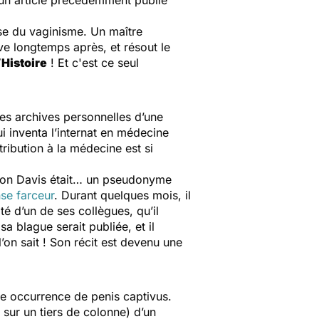
 un article précédemment publié
use du vaginisme. Un maître
ve longtemps après, et résout le
’Histoire
! Et c'est ce seul
les archives personnelles d’une
i inventa l’internat en médecine
tribution à la médecine est si
erton Davis était… un pseudonyme
se farceur
. Durant quelques mois, il
ité d’un de ses collègues, qu’il
a blague serait publiée, et il
l’on sait ! Son récit est devenu une
une occurrence de
penis captivus
.
 sur un tiers de colonne) d’un