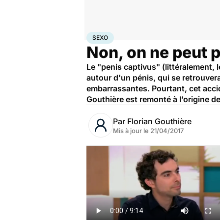
Accueil
Bien-être
Sexo
Sexo
SEXO
Non, on ne peut p
Le "penis captivus" (littéralement, 
autour d'un pénis, qui se retrouver
embarrassantes. Pourtant, cet accid
Gouthière est remonté à l’origine d
Par
Florian Gouthière
Mis à jour le
21/04/2017