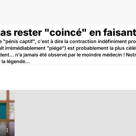
as rester "coincé" en faisan
le "pénis captif", c'est à dire la contraction indéfiniment 
ait irrémédiablement "piégé") est probablement la plus célè
ent... n’a jamais été observé par le moindre médecin ! Notr
e la légende…