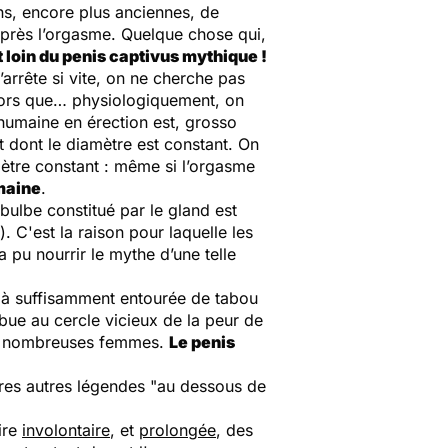
s, encore plus anciennes, de
après l’orgasme. Quelque chose qui,
t loin du penis captivus mythique !
’arrête si vite, on ne cherche pas
Alors que… physiologiquement, on
humaine en érection est, grosso
et dont le diamètre est constant. On
amètre constant : même si l’orgasme
maine
.
bulbe constitué par le gland est
C'est la raison pour laquelle les
 pu nourrir le mythe d’une telle
 déjà suffisamment entourée de tabou
ibue au cercle vicieux de la peur de
 de nombreuses femmes.
Le penis
res autres légendes "au dessous de
ire
involontaire
, et
prolongée
, des