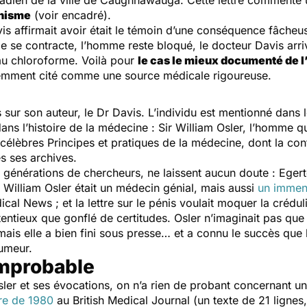
nadien de la ville de Caughnawauga. Cette lettre commente
nisme
(voir encadré).
is affirmait avoir était le témoin d’une conséquence fâche
 se contracte, l’homme reste bloqué, le docteur Davis arri
u chloroforme. Voilà pour
le cas le mieux documenté de l
uemment cité comme une source médicale rigoureuse.
 sur son auteur, le Dr Davis. L’individu est mentionné dans 
s l’histoire de la médecine : Sir William Osler, l’homme qu
a-célèbres
Principes et pratiques de la médecine
, dont la con
es ses archives.
es générations de chercheurs, ne laissent aucun doute : Eg
s. William Osler était un médecin génial, mais aussi
un immen
ical News
; et la lettre sur le pénis voulait moquer la crédul
ntieux que gonflé de certitudes. Osler n’imaginait pas que s
, mais elle a bien fini sous presse… et a connu le succès que 
rumeur.
mprobable
Osler et ses évocations, on n’a rien de probant concernant 
tre de 1980
au
British Medical Journal
(un texte de 21 lignes,