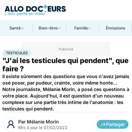
Santé
Bien-être
Famille
Émissions
Accueil
Bien-être
Sexo
Testicules
TESTICULES
"J'ai les testicules qui pendent", que
faire ?
Il existe sûrement des questions que vous n'avez jamais
osé poser, par pudeur, crainte, voire même honte...
Notre journaliste, Mélanie Morin, a posé ces questions à
votre place. Aujourd'hui, il est question d'un nouveau
complexe sur une partie très intime de l'anatomie : les
testicules qui pendent.
Par
Mélanie Morin
Partager
Mis à jour le
07/02/2022