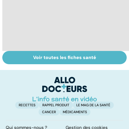
Voir toutes les fiches santé
Sexualité,
Le sperme : son
S
infertilité et
odeur, sa couleur,
re
PMA, des liens
sa composition...
li
étroits
RECETTES
RAPPEL PRODUIT
LE MAG DE LA SANTÉ
CANCER
MÉDICAMENTS
Qui sommes-nous ?
Gestion des cookies