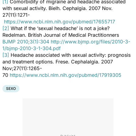
[1]
Comorbidity of migraine and headache associated
with sexual activity. Bielh. Cephalgia. 2007 Nov.
27(11):1271-
https://www.ncbi.nlm.nih.gov/pubmed/17655717
[2]
What if the ‘sexual headache’ is not a joke?
Redelman. British Journal of Medical Practitionners
BJMP 2010;3(1):304
http://www.bjmp.org/files/2010-3-
1/bjmp-2010-3-1-304.pdf
[3]
Headache associated with sexual activity: prognosis
and treatment options. Frese. Cephalalgia. 2007
Nov;27(11):1265-
70
https://www.ncbi.nlm.nih.gov/pubmed/17919305
SEXO