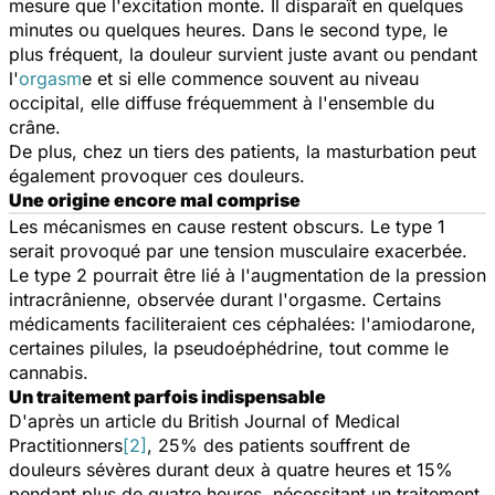
mesure que l'excitation monte. Il disparaît en quelques
minutes ou quelques heures. Dans le second type, le
plus fréquent, la douleur survient juste avant ou pendant
l'
orgasm
e et si elle commence souvent au niveau
occipital, elle diffuse fréquemment à l'ensemble du
crâne.
De plus, chez un tiers des patients, la masturbation peut
également provoquer ces douleurs.
Une origine encore mal comprise
Les mécanismes en cause restent obscurs. Le type 1
serait provoqué par une tension musculaire exacerbée.
Le type 2 pourrait être lié à l'augmentation de la pression
intracrânienne, observée durant l'orgasme. Certains
médicaments faciliteraient ces céphalées: l'amiodarone,
certaines pilules, la pseudoéphédrine, tout comme le
cannabis.
Un traitement parfois indispensable
D'après un article du British Journal of Medical
Practitionners
[2]
, 25% des patients souffrent de
douleurs sévères durant deux à quatre heures et 15%
pendant plus de quatre heures, nécessitant un traitement