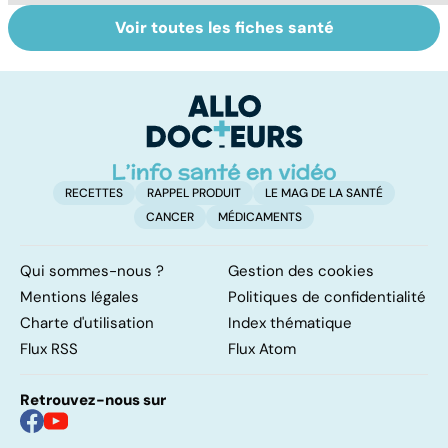
Voir toutes les fiches santé
Sexualité,
Le sperme : son
S
infertilité et
odeur, sa couleur,
re
PMA, des liens
sa composition...
li
étroits
RECETTES
RAPPEL PRODUIT
LE MAG DE LA SANTÉ
CANCER
MÉDICAMENTS
Qui sommes-nous ?
Gestion des cookies
Mentions légales
Politiques de confidentialité
Charte d'utilisation
Index thématique
Flux RSS
Flux Atom
Retrouvez-nous sur