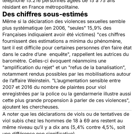
téléphone 15.216 personnes âgées de 15 à 75 ans
résidant en France métropolitaine.
Des chiffres sous-estimés
Même si la déclaration des violences sexuelles semble
plus systématique (en 2006, "seules" 15,9% des
Françaises indiquaient avoir été victimes) "
ces chiffres
fournissent des estimations a minima du phénomène,
tant il est difficile pour certaines personnes d’en faire état
dans le cadre d’une enquête
", rappellent les autrices du
baromètre. Celles-ci évoquent néanmoins une
"
amplification du rejet
" et un "
refus de la banalisation
",
notamment rendus possibles par les mobilisations autour
de l’affaire Weinstein. "
L’augmentation sensible entre
2007 et 2016 du nombre de plaintes pour viol
enregistrées par la police ou la gendarmerie illustre aussi
cette plus grande propension à parler de ces violences
",
ajoutent les chercheuses.
A noter que les déclarations de viols ou de tentatives de
viol subis chez les hommes de 18 à 69 ans restent au
même niveau qu’il y a dix ans (5,4% contre 4,5%, soit
une différence non significative).