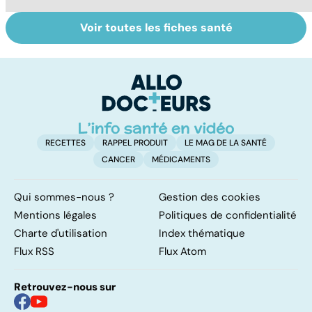
Voir toutes les fiches santé
Violences
Viol : quelle prise
V
sexuelles :
en charge pour
co
comment s'en
les victimes ?
t
remettre ?
fa
RECETTES
RAPPEL PRODUIT
LE MAG DE LA SANTÉ
CANCER
MÉDICAMENTS
Qui sommes-nous ?
Gestion des cookies
Mentions légales
Politiques de confidentialité
Charte d'utilisation
Index thématique
Flux RSS
Flux Atom
Retrouvez-nous sur