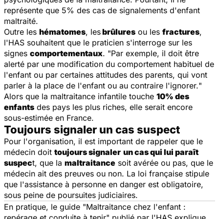
représente que 5% des cas de signalements d'enfant
maltraité.
Outre les
hématomes
, les
brûlures
ou les
fractures
,
l'HAS souhaitent que le praticien s'interroge sur les
signes
comportementaux
. "
Par exemple, il doit être
alerté par une modification du comportement habituel de
l'enfant ou par certaines attitudes des parents, qui vont
parler à la place de l'enfant ou au contraire l'ignorer.
"
Alors que la maltraitance infantile touche
10% des
enfants
des pays les plus riches, elle serait encore
sous-estimée en France.
Toujours signaler un cas suspect
Pour l'organisation, il est important de rappeler que le
médecin doit
toujours signaler
un cas qui lui paraît
suspec
t, que la
maltraitance
soit avérée ou pas, que le
médecin ait des preuves ou non. La loi française stipule
que l'assistance à personne en danger est obligatoire,
sous peine de poursuites judiciaires.
En pratique, le guide "
Maltraitance chez l'enfant :
repérage et conduite à tenir
" publié par l'HAS explique