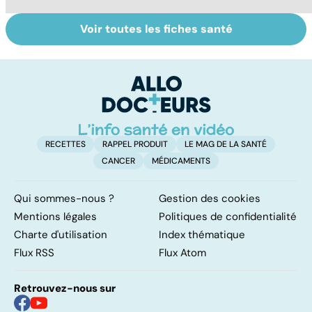
Voir toutes les fiches santé
Le TDAH, un
Violences
A
trouble de
sexuelles :
va
l'attention avec
comment s'en
cé
ou sans
remettre ?
é
hyperactivité
t
RECETTES
RAPPEL PRODUIT
LE MAG DE LA SANTÉ
CANCER
MÉDICAMENTS
Qui sommes-nous ?
Gestion des cookies
Mentions légales
Politiques de confidentialité
Charte d'utilisation
Index thématique
Flux RSS
Flux Atom
Retrouvez-nous sur