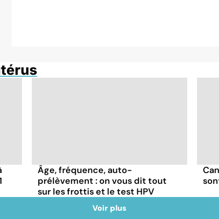
utérus
à
Âge, fréquence, auto-
Can
1
prélèvement : on vous dit tout
son
sur les frottis et le test HPV
Voir plus