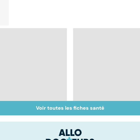
Voir toutes les fiches santé
Gynéco : un suivi
Prévenir et soigner
pour la vie
les IST