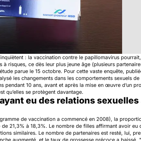
inquiètent : la vaccination contre le papillomavirus pourrait,
à risques, ce dès leur plus jeune âge (plusieurs partenaire
étude parue le 15 octobre. Pour cette vaste enquête, publi
analysé les changements dans les comportements sexuels d
ans pendant 10 ans, avant et après la mise en œuvre d’un 
st qu’elles se protègent davantage.
 ayant eu des relations sexuelles
rogramme de vaccination a commencé en 2008), la proportio
é de 21,3% à 18,3%. Le nombre de filles affirmant avoir eu d
ons similaires. Le nombre de partenaires est resté, lui, pre
che augmenté, et le taux de grossesse précoce a baissé. 