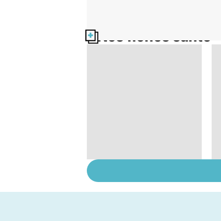
Nos fiches santé
HPV : tout savoir sur
les papillomavirus