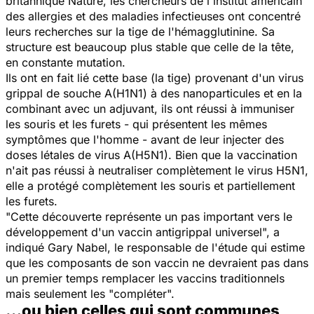
britannique
Nature
, les chercheurs de l'institut américain
des allergies et des maladies infectieuses ont concentré
leurs recherches sur la tige de l'hémagglutinine. Sa
structure est beaucoup plus stable que celle de la tête,
en constante mutation.
Ils ont en fait lié cette base (la tige) provenant d'un virus
grippal de souche A(H1N1) à des nanoparticules et en la
combinant avec un adjuvant, ils ont réussi à immuniser
les souris et les furets - qui présentent les mêmes
symptômes que l'homme - avant de leur injecter des
doses létales de virus A(H5N1). Bien que la vaccination
n'ait pas réussi à neutraliser complètement le virus H5N1,
elle a protégé complètement les souris et partiellement
les furets.
"
Cette découverte représente un pas important vers le
développement d'un vaccin antigrippal universel
", a
indiqué Gary Nabel, le responsable de l'étude qui estime
que les composants de son vaccin ne devraient pas dans
un premier temps remplacer les vaccins traditionnels
mais seulement les "
compléter
".
…ou bien celles qui sont communes