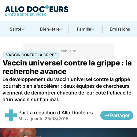
Santé
Bien-être
Famille
Émissions
Accueil
Santé
Médicaments
Vaccin contre la grippe
VACCIN CONTRE LA GRIPPE
Vaccin universel contre la grippe : la
recherche avance
Le développement du vaccin universel contre la grippe
pourrait bien s'accélérer : deux équipes de chercheurs
viennent de démontrer chacune de leur côté l'efficacité
d'un vaccin sur l'animal.
Par
La rédaction d'Allo Docteurs
Partager
Mis à jour le
25/08/2015