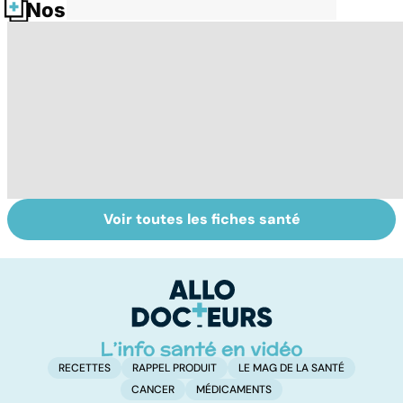
Nos fiches santé
Voir toutes les fiches santé
Tout savoir sur le
Tout savoir sur le
S
virus de la grippe
cerveau
do
b
su
RECETTES
RAPPEL PRODUIT
LE MAG DE LA SANTÉ
CANCER
MÉDICAMENTS