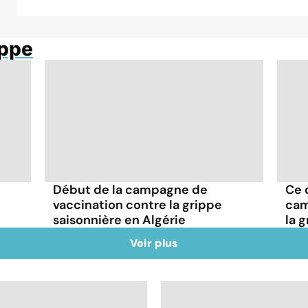
ippe
Début de la campagne de
Ce q
vaccination contre la grippe
cam
saisonnière en Algérie
la 
Voir plus