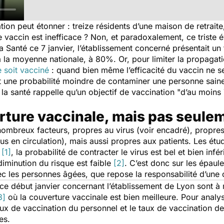
tion peut étonner : treize résidents d’une maison de retrait
 le vaccin est inefficace ? Non, et paradoxalement, ce triste
a Santé ce 7 janvier, l’établissement concerné présentait u
a moyenne nationale, à 80%. Or, pour limiter la propagation
 soit vacciné
: quand bien même l’efficacité du vaccin ne se
t une probabilité moindre de contaminer une personne sain
la santé rappelle qu’un objectif de vaccination
"d’au moins
rture vaccinale, mais pas seule
nombreux facteurs, propres au virus (voir encadré), propre
rus en circulation), mais aussi propres aux patients. Les é
s
[1]
, la probabilité de contracter le virus est bel et bien in
diminution du risque est faible
[2]
. C’est donc sur les épaule
ec les personnes âgées, que repose la responsabilité d’une 
ce début janvier concernant l’établissement de Lyon sont à 
3]
où la couverture vaccinale est bien meilleure. Pour analy
 taux de vaccination du personnel et le taux de vaccination 
es.