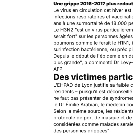
Une grippe 2016-2017 plus redout
Le virus en circulation cet hiver e
infections respiratoires et vaccinat
ans à une surmortalité de 18.000 p
Le
H3N2 "est un virus particulièreme
serait fort"
sur les personnes âgées,
poumons comme le ferait le H1N1, i
surinfection bactérienne, ou précip
Depuis le début de l'épidémie en d
plus grande", a commenté Dr Levy-
AFP
Des victimes parti
L’EHPAD de Lyon justifie sa faible 
résidents – puisqu’il est déconseill
ne faut pas présenter de syndromes 
le Dr Émilie Arabian, le médecin co
Selon la même source, les résident
protocole de port de masque et de
considérées comme malades seraient
des personnes grippées"