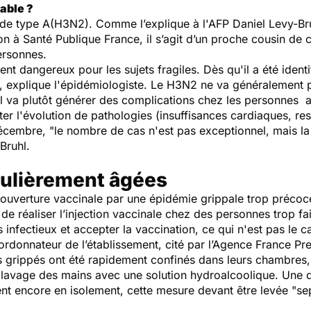
able ?
st de type A(H3N2). Comme l’explique à l'AFP Daniel Levy-Bru
ion à Santé Publique France, il s’agit d’un proche cousin de c
ersonnes.
nt dangereux pour les sujets fragiles. Dès qu'il a été ident
 explique l'épidémiologiste. Le H3N2 ne va généralement p
l va plutôt générer des complications chez les personnes af
iter l'évolution de pathologies (insuffisances cardiaques, r
écembre, "le nombre de cas n'est pas exceptionnel, mais la
Bruhl.
culièrement âgées
couverture vaccinale par une épidémie grippale trop précoce,
é de réaliser l’injection vaccinale chez des personnes trop fa
infectieux et accepter la vaccination, ce qui n'est pas le ca
ordonnateur de l’établissement, cité par l’Agence France Pr
s grippés ont été rapidement confinés dans leurs chambres,
 lavage des mains avec une solution hydroalcoolique. Une 
 encore en isolement, cette mesure devant être levée "sep