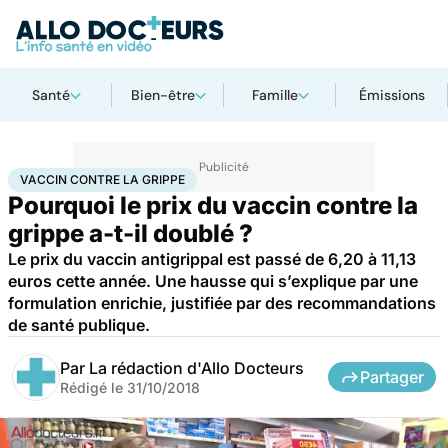
Santé
Bien-être
Famille
Émissions
Accueil
Santé
Médicaments
Vaccin contre la grippe
VACCIN CONTRE LA GRIPPE
Pourquoi le prix du vaccin contre la
grippe a-t-il doublé ?
Le prix du vaccin antigrippal est passé de 6,20 à 11,13
euros cette année. Une hausse qui s’explique par une
formulation enrichie, justifiée par des recommandations
de santé publique.
Par
La rédaction d'Allo Docteurs
Partager
Rédigé le
31/10/2018