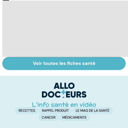
Voir toutes les fiches santé
Tout savoir sur
Tout savoir sur
To
les infections
les maux du froid
vi
pulmonaires
RECETTES
RAPPEL PRODUIT
LE MAG DE LA SANTÉ
CANCER
MÉDICAMENTS