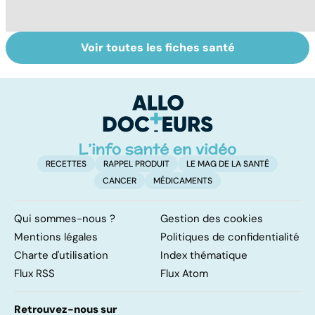
Voir toutes les fiches santé
Tout savoir sur le
Grippe : quels
Gr
virus de la grippe
symptômes et
va
quel traitement ?
d
RECETTES
RAPPEL PRODUIT
LE MAG DE LA SANTÉ
CANCER
MÉDICAMENTS
Qui sommes-nous ?
Gestion des cookies
Mentions légales
Politiques de confidentialité
Charte d'utilisation
Index thématique
Flux RSS
Flux Atom
Retrouvez-nous sur