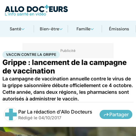
Santé
Bien-être
Famille
Émissions
Accueil
Santé
Médicaments
Vaccin contre la grippe
VACCIN CONTRE LA GRIPPE
Grippe : lancement de la campagne
de vaccination
La campagne de vaccination annuelle contre le virus de
la grippe saisonnière débute officiellement ce 4 octobre.
Cette année, dans deux régions, les pharmaciens sont
autorisés à administrer le vaccin.
Par
La rédaction d'Allo Docteurs
Partager
Rédigé le
04/10/2017