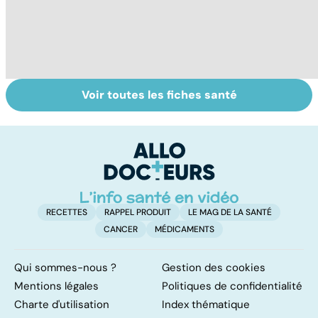
Voir toutes les fiches santé
Suicide : prévenir
Un rhume, ça se
L
le passage à
soigne ?
ca
l'acte
f
sc
RECETTES
RAPPEL PRODUIT
LE MAG DE LA SANTÉ
CANCER
MÉDICAMENTS
Qui sommes-nous ?
Gestion des cookies
Mentions légales
Politiques de confidentialité
Charte d'utilisation
Index thématique