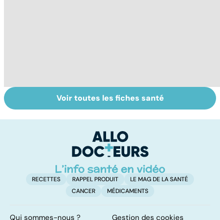
Voir toutes les fiches santé
Tout savoir sur
Inflammation des
Su
les infections
amygdales : que
le
pulmonaires
faire en cas
l'
d'angine ?
RECETTES
RAPPEL PRODUIT
LE MAG DE LA SANTÉ
CANCER
MÉDICAMENTS
Qui sommes-nous ?
Gestion des cookies